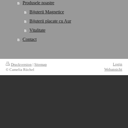
Produsele noastre
Bijuterii Magnetice
Bijuterii placate cu Aur
Vitalitate
Contact
Login
Druckversion
|
Sitemap
Webansicht
© Camelia Rüchel