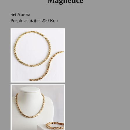
Magnetice
Set Aurora
Preț de achiziție: 250 Ron