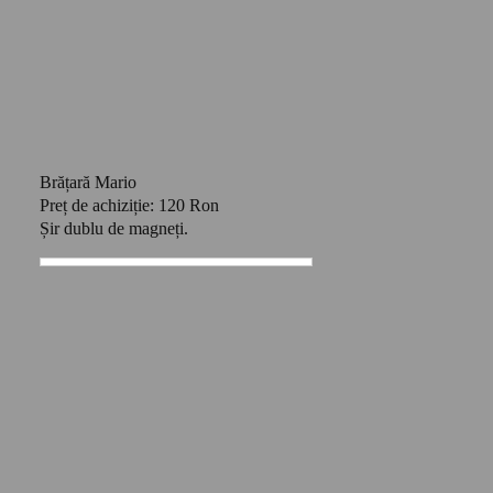
Brățară Mario
Preț de achiziție: 120 Ron
Șir dublu de magneți.