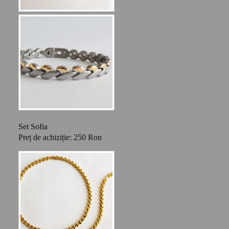
Set Sofia
Preț de achiziție: 250 Ron