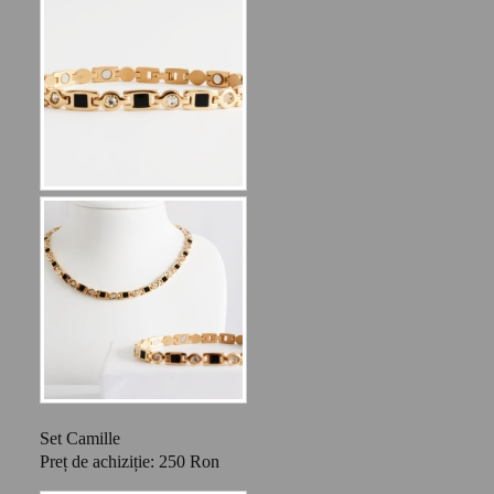
Set Camille
Preț de achiziție: 250 Ron