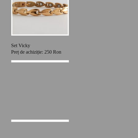
Set Vicky
Preț de achiziție: 250 Ron